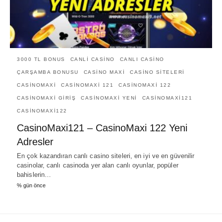
3000 TL BONUS
CANLI CASINO
CANLI CASİNO
ÇARŞAMBA BONUSU
CASİNO MAXİ
CASİNO SİTELERİ
CASINOMAXI
CASİNOMAXİ 121
CASİNOMAXİ 122
CASINOMAXI GIRIŞ
CASINOMAXI YENI
CASİNOMAXİ121
CASİNOMAXİ122
CasinoMaxi121 – CasinoMaxi 122 Yeni
Adresler
En çok kazandıran canlı casino siteleri, en iyi ve en güvenilir
casinolar, canlı casinoda yer alan canlı oyunlar, popüler
bahislerin…
% gün önce