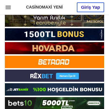
CASINOMAXI YENI
Giriş Yap