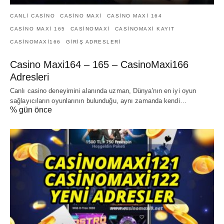
CANLI CASINO
CASINO MAXI
CASINO MAXI 164
CASINO MAXI 165
CASINOMAXI
CASINOMAXI KAYIT
CASINOMAXI166
GIRIŞ ADRESLERI
Casino Maxi164 – 165 – CasinoMaxi166
Adresleri
Canlı casino deneyimini alanında uzman, Dünya'nın en iyi oyun
sağlayıcıların oyunlarının bulunduğu, aynı zamanda kendi…
% gün önce