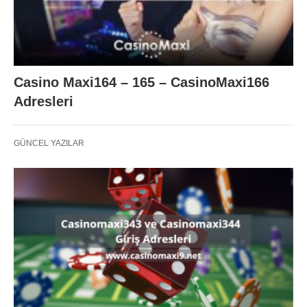
Casino Maxi164 – 165 – CasinoMaxi166
Adresleri
GÜNCEL YAZILAR