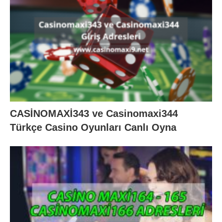
CASİNOMAXİ343 ve Casinomaxi344
Türkçe Casino Oyunları Canlı Oyna