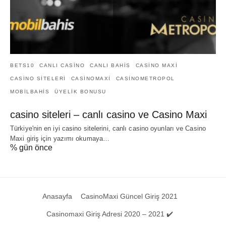
BETS10
CANLI CASİNO
CANLI BAHIS
CASİNO MAXİ
CASİNO SİTELERİ
CASINOMAXI
CASINOMETROPOL
MOBILBAHIS
ÜYELIK BONUSU
casino siteleri – canlı casino ve Casino Maxi
Türkiye'nin en iyi casino sitelerini, canlı casino oyunları ve Casino
Maxi giriş için yazımı okumaya…
% gün önce
Anasayfa
CasinoMaxi Güncel Giriş 2021
Casinomaxi Giriş Adresi 2020 – 2021 ✔️