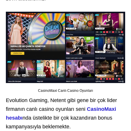
CasinoMaxi Canlı Casino Oyunları
Evolution Gaming, Netent gibi gene bir çok lider
firmanın canlı casino oyunları seni
CasinoMaxi
hesabı
nda üstelikte bir çok kazandıran bonus
kampanyasıyla beklemekte.