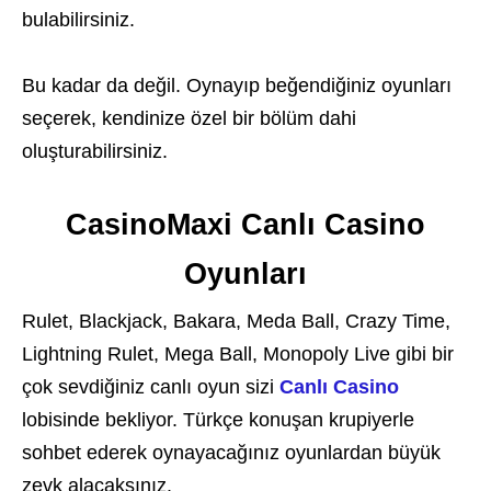
bulabilirsiniz.
Bu kadar da değil. Oynayıp beğendiğiniz oyunları
seçerek, kendinize özel bir bölüm dahi
oluşturabilirsiniz.
CasinoMaxi Canlı Casino
Oyunları
Rulet, Blackjack, Bakara, Meda Ball, Crazy Time,
Lightning Rulet, Mega Ball, Monopoly Live gibi bir
çok sevdiğiniz canlı oyun sizi
Canlı Casino
lobisinde bekliyor. Türkçe konuşan krupiyerle
sohbet ederek oynayacağınız oyunlardan büyük
zevk alacaksınız.