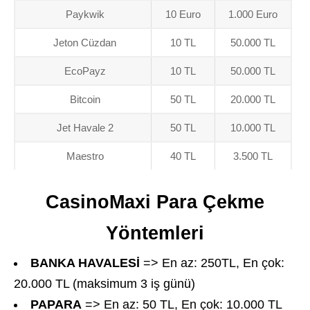
Paykwik
10 Euro
1.000 Euro
Jeton Cüzdan
10 TL
50.000 TL
EcoPayz
10 TL
50.000 TL
Bitcoin
50 TL
20.000 TL
Jet Havale 2
50 TL
10.000 TL
Maestro
40 TL
3.500 TL
CasinoMaxi Para Çekme
Yöntemleri
BANKA HAVALESİ
=> En az: 250TL, En çok:
20.000 TL (maksimum 3 iş günü)
PAPARA
=> En az: 50 TL, En çok: 10.000 TL