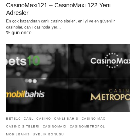
CasinoMaxi121 – CasinoMaxi 122 Yeni
Adresler
En çok kazandıran canlı casino siteleri, en iyi ve en güvenilir
casinolar, canlı casinoda yer…
% gün önce
BETS10
CANLI CASİNO
CANLI BAHIS
CASİNO MAXİ
CASİNO SİTELERİ
CASINOMAXI
CASINOMETROPOL
MOBILBAHIS
ÜYELIK BONUSU