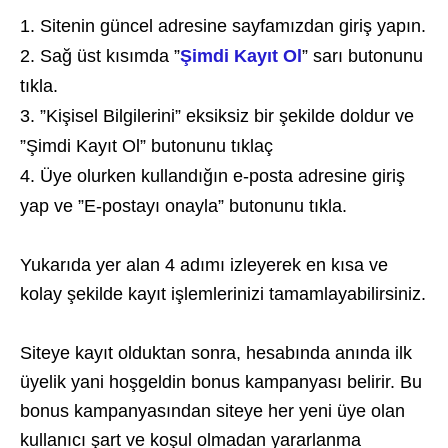
Sitenin güncel adresine sayfamızdan giriş yapın.
Sağ üst kısımda ”
Şimdi Kayıt Ol
” sarı butonunu
tıkla.
”Kişisel Bilgilerini” eksiksiz bir şekilde doldur ve
”Şimdi Kayıt Ol” butonunu tıklaç
Üye olurken kullandığın e-posta adresine giriş
yap ve ”E-postayı onayla” butonunu tıkla.
Yukarıda yer alan 4 adımı izleyerek en kısa ve
kolay şekilde kayıt işlemlerinizi tamamlayabilirsiniz.
Siteye kayıt olduktan sonra, hesabında anında ilk
üyelik yani hoşgeldin bonus kampanyası belirir. Bu
bonus kampanyasından siteye her yeni üye olan
kullanıcı şart ve koşul olmadan yararlanma