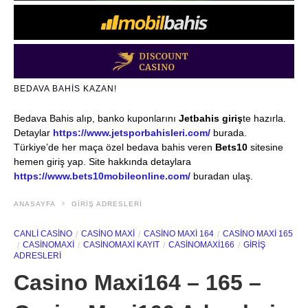
BEDAVA BAHIS KAZAN!
Bedava Bahis alıp, banko kuponlarını
Jetbahis giriş
te hazırla.
Detaylar
https://www.jetsporbahisleri.com/
burada.
Türkiye’de her maça özel bedava bahis veren
Bets10
sitesine
hemen giriş yap. Site hakkında detaylara
https://www.bets10mobileonline.com/
buradan ulaş.
ANASAYFA
GIRIŞ ADRESLERI
CANLI CASINO
CASINO MAXI
CASINO MAXI 164
CASINO MAXI 165
CASINOMAXI
CASINOMAXI KAYIT
CASINOMAXI166
GIRIŞ
ADRESLERI
Casino Maxi164 – 165 –